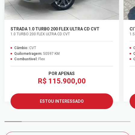
STRADA 1.0 TURBO 200 FLEX ULTRA CD CVT
CI
1.0 TURBO 200 FLEX ULTRA CD CVT
1.5
Câmbio:
CVT
Quilometragem:
50597 KM
Combustível:
Flex
POR APENAS
R$ 115.900,00
ESTOU INTERESSADO