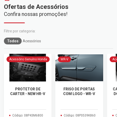
Ofertas de Acessórios
Confira nossas promoções!
Todos
Acessórios
Acessório Genuíno Honda
WR-V
Ac
PROTETOR DE
FRISO DE PORTAS
C
CARTER - NEW HR-V
COM LOGO - WR-V
D
Código: 08P43M6800
Código: 08P0539K860
C