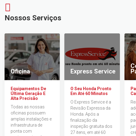
Nossos Serviços
C
Oficina
Express Service
P
Equipamentos De
O Seu Honda Pronto
Pa
Última Geração E
Em Até 60 Minutos
Ca
Alta Precisão
O Express Service é a
Re
Todas as nossas
Revisão Expressa da
ad
oficinas possuem
Honda. Após a
ac
amplas instalações e
finalização da
pa
infraestrutura de
inspeção gratuita dos
ju
ponta com
27 itens, em até 60
cré