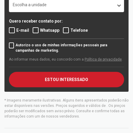
Escolha a unidade
Quero receber contato por:
E-mail
Whatsapp
Telefone
Autorizo o uso de minhas informações pessoais para
campanhas de marketing.
Ao informar meus dados, eu concordo com a
Política de privacidade
.
ESTOU INTERESSADO
* Imagens meramente ilustrativas. Alguns itens apresentados poderão não
estar disponíveis nas versões. Preços sugeridos e válidos de
. Os preços
poderão ser modificados sem aviso prévio. Consulte e confirme todas as
informações com um de nossos vendedores.