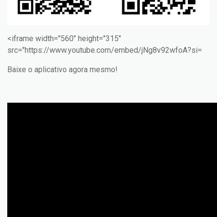
<iframe width="560" height="315"
src="https://www.youtube.com/embed/jNg8v92wfoA?si=
Baixe o aplicativo agora mesmo!