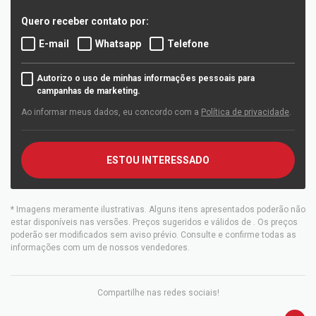
Quero receber contato por:
E-mail
Whatsapp
Telefone
Autorizo o uso de minhas informações pessoais para
campanhas de marketing.
Ao informar meus dados, eu concordo com a
Política de privacidade
.
ESTOU INTERESSADO
* Imagens meramente ilustrativas. Alguns itens apresentados poderão não
estar disponíveis nas versões. Preços sugeridos e válidos de
. Os preços
poderão ser modificados sem aviso prévio. Consulte e confirme todas as
informações com um de nossos vendedores.
Compartilhe nas redes sociais!