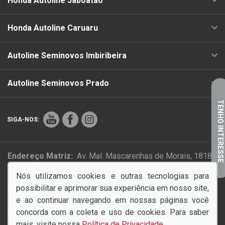
Honda Autoline Jaboatão
Honda Autoline Caruaru
Autoline Seminovos Imbiribeira
Autoline Seminovos Prado
TENHO INTERESSE
SIGA-NOS:
Endereço Matriz:
Av. Mal. Mascarenhas de Morais, 1818 -
Imbiribeira - Recife-PE
Nós utilizamos cookies e outras tecnologias para
possibilitar e aprimorar sua experiência em nosso site,
PAZ NO TRÂNSITO COMEÇA POR VOCÊ!
e ao continuar navegando em nossas páginas você
concorda com a coleta e uso de cookies. Para saber
mais, visite nossa
Política de Privacidade
.