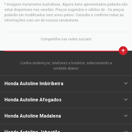
* Imagens meramente ilustrativas. Alguns itens apresentados poderão não
estar disponíveis nas versões. Preços sugeridos e válidos de
. Os preços
poderão ser modificados sem aviso prévio. Consulte e confirme todas as
informações com um de nossos vendedores.
Compartilhe nas redes sociais!
Confira endereços, telefones e horários, selecionando a
unidade abaixo:
Honda Autoline Imbiribeira
Honda Autoline Afogados
Honda Autoline Madalena