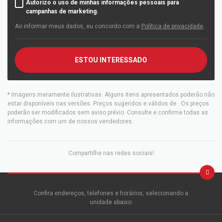
Autorizo o uso de minhas informações pessoais para
campanhas de marketing.
Ao informar meus dados, eu concordo com a
Política de privacidade
.
ESTOU INTERESSADO
* Imagens meramente ilustrativas. Alguns itens apresentados poderão não
estar disponíveis nas versões. Preços sugeridos e válidos de
. Os preços
poderão ser modificados sem aviso prévio. Consulte e confirme todas as
informações com um de nossos vendedores.
Compartilhe nas redes sociais!
Confira endereços, telefones e horários, selecionando a
unidade abaixo: