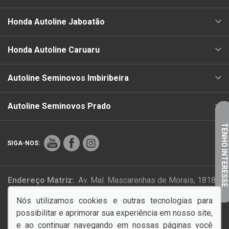
Honda Autoline Jaboatão
Honda Autoline Caruaru
Autoline Seminovos Imbiribeira
Autoline Seminovos Prado
TENHO INTERESSE
SIGA-NOS:
Endereço Matriz:
Av. Mal. Mascarenhas de Morais, 1818 -
Imbiribeira - Recife-PE
Nós utilizamos cookies e outras tecnologias para
possibilitar e aprimorar sua experiência em nosso site,
PAZ NO TRÂNSITO COMEÇA POR VOCÊ!
e ao continuar navegando em nossas páginas você