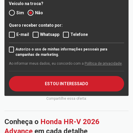
Veículo na troca?
Sim
Não
Quero receber contato por:
E-mail
Whatsapp
Telefone
Autorizo o uso de minhas informações pessoais para
campanhas de marketing.
Ao informar meus dados, eu concordo com a
Política de privacidade
.
ESTOU INTERESSADO
Compartilhe essa oferta:
Conheça o
Honda HR-V 2026
Advance
em cada detalhe