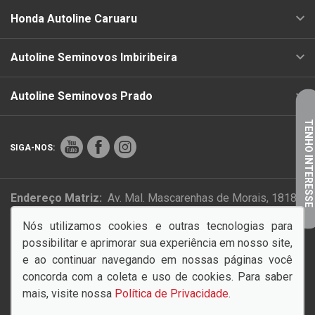
Honda Autoline Caruaru
Autoline Seminovos Imbiribeira
Autoline Seminovos Prado
TENHO INTERESSE
SIGA-NOS:
Endereço Matriz:
Av. Mal. Mascarenhas de Morais, 1818 -
Imbiribeira - Recife-PE
Nós utilizamos cookies e outras tecnologias para
possibilitar e aprimorar sua experiência em nosso site,
PAZ NO TRÂNSITO COMEÇA POR VOCÊ!
e ao continuar navegando em nossas páginas você
concorda com a coleta e uso de cookies. Para saber
mais, visite nossa
Política de Privacidade
.