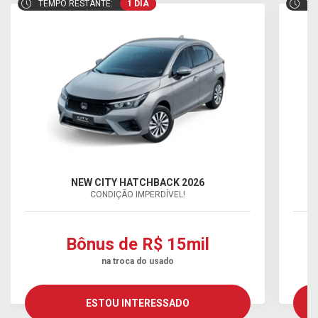
TEMPO RESTANTE:
1 DIA
TE
NEW CITY HATCHBACK 2026
CONDIÇÃO IMPERDÍVEL!
Bônus de R$ 15mil
na troca do usado
ESTOU INTERESSADO