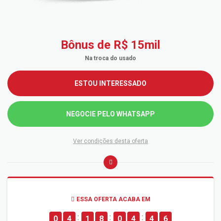
Bônus de R$ 15mil
na troca do usado
ESTOU INTERESSADO
NEGOCIE PELO WHATSAPP
Ver condições desta oferta
ESSA OFERTA ACABA EM
0
4
1
8
0
4
4
6