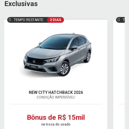
Exclusivas
TEMPO RESTANTE:
3 DIAS
TEM
NEW CITY HATCHBACK 2026
CONDIÇÃO IMPERDÍVEL!
Bônus de R$ 15mil
na troca do usado