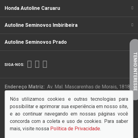
Honda Autoline Caruaru
Autoline Seminovos Imbiribeira
Autoline Seminovos Prado
TENHO INTERESSE
SIGA-NOS:
Endereço Matriz:
Av. Mal. Mascarenhas de Morais, 1818 -
Imbiribeira - Recife-PE
Nós utilizamos cookies e outras tecnologias para
possibilitar e aprimorar sua experiência em nosso site,
PAZ NO TRÂNSITO COMEÇA POR VOCÊ!
e ao continuar navegando em nossas páginas você
concorda com a coleta e uso de cookies. Para saber
mais, visite nossa
Política de Privacidade
.