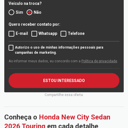
Veículo na troca?
Sim
Não
Quero receber contato por:
E-mail
Whatsapp
Telefone
Autorizo o uso de minhas informações pessoais para
campanhas de marketing.
Ao informar meus dados, eu concordo com a
Política de privacidade
.
ESTOU INTERESSADO
Compartilhe essa oferta:
Conheça o
Honda New City Sedan
2026 Touring
em cada detalhe