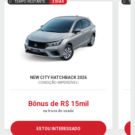
TEMPO RESTANTE:
2 DIAS
TEM
NEW CITY HATCHBACK 2026
CONDIÇÃO IMPERDÍVEL!
Bônus de R$ 15mil
na troca do usado
ESTOU INTERESSADO