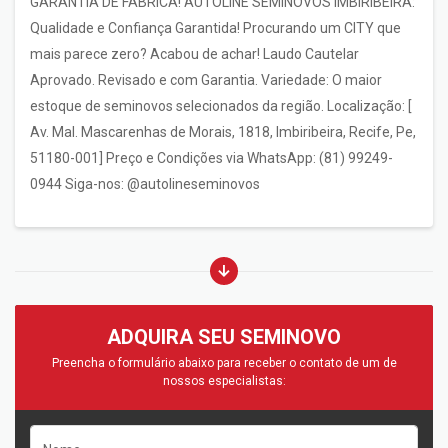
GARANTIA DE FÁBRICA! AUTOLINE SEMINOVOS IMBIRIBEIRA:
Qualidade e Confiança Garantida! Procurando um CITY que
mais parece zero? Acabou de achar! Laudo Cautelar
Aprovado. Revisado e com Garantia. Variedade: O maior
estoque de seminovos selecionados da região. Localização: [
Av. Mal. Mascarenhas de Morais, 1818, Imbiribeira, Recife, Pe,
51180-001] Preço e Condições via WhatsApp: (81) 99249-
0944 Siga-nos: @autolineseminovos
ADQUIRA SEU SEMINOVO
Preencha o formulário abaixo para receber o contato de um de
nossos especialistas: