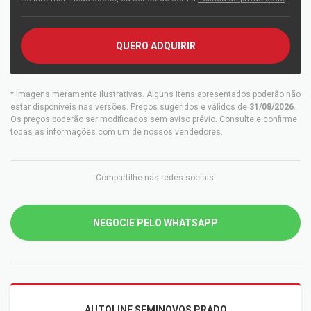
QUERO ADQUIRIR
* Imagens meramente ilustrativas. Alguns itens apresentados poderão não
estar disponíveis nas versões. Preços sugeridos e válidos de
31/08/2026
.
Os preços poderão ser modificados sem aviso prévio. Consulte e confirme
todas as informações com um de nossos vendedores.
Compartilhe nas redes sociais!
NEGOCIE PELO WHATSAPP
AUTOLINE SEMINOVOS PRADO