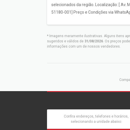
selecionados da região. Localização: [ Av. 
51180-001] Preço e Condições via WhatsA
* Imagens meramente ilustrativas. Alguns itens ap
sugeridos e válidos de
31/08/2026
. Os preços pode
informações com um de nossos vendedores.
Compar
Confira endereços, telefones e horários,
selecionando a unidade abaixo: