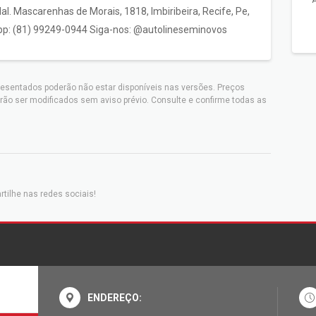
A
Mal. Mascarenhas de Morais, 1818, Imbiribeira, Recife, Pe,
pp: (81) 99249-0944 Siga-nos: @autolineseminovos
resentados poderão não estar disponíveis nas versões. Preços
rão ser modificados sem aviso prévio. Consulte e confirme todas as
tilhe nas redes sociais!
ENDEREÇO: