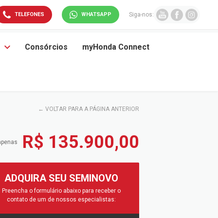
TELEFONES
WHATSAPP
Siga-nos:
Consórcios
myHonda Connect
←
VOLTAR PARA A PÁGINA ANTERIOR
R$ 135.900,00
apenas
ADQUIRA SEU SEMINOVO
Preencha o formulário abaixo para receber o
contato de um de nossos especialistas: